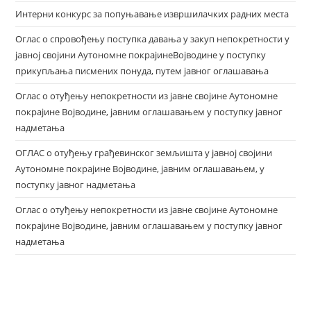
Интерни конкурс за попуњавање извршилачких радних места
Оглас о спровођењу поступка давања у закуп непокретности у
јавној својини Аутономне покрајинеВојводине у поступку
прикупљања писмених понуда, путем јавног оглашавања
Оглас о отуђењу непокретности из јавне својине Аутономне
покрајине Војводине, јавним оглашавањем у поступку јавног
надметања
ОГЛАС о отуђењу грађевинског земљишта у јавној својини
Аутономне покрајине Војводине, јавним оглашавањем, у
поступку јавног надметања
Оглас о отуђењу непокретности из јавне својине Аутономне
покрајине Војводине, јавним оглашавањем у поступку јавног
надметања