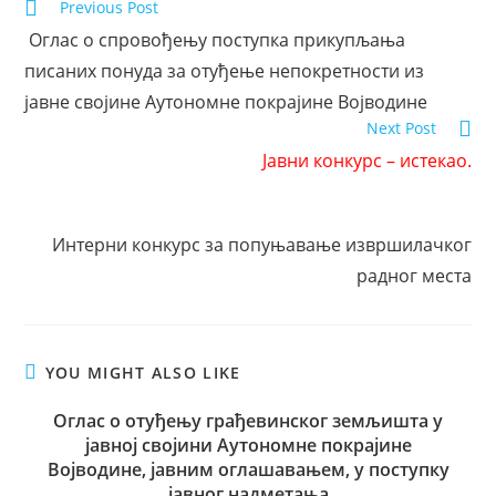
Previous Post
Оглас о спровођењу поступка прикупљања
писаних понуда за отуђење непокретности из
јавне својине Аутономне покрајине Војводине
Next Post
Јавни конкурс – истекао.
Интерни конкурс за попуњавање извршилачког
радног места
YOU MIGHT ALSO LIKE
Оглас о отуђењу грађевинског земљишта у
јавној својини Аутономне покрајине
Војводине, јавним оглашавањем, у поступку
јавног надметања