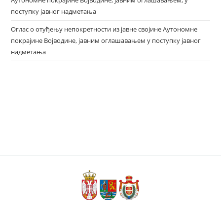
Аутономне покрајине Војводине, јавним оглашавањем, у
поступку јавног надметања
Оглас о отуђењу непокретности из јавне својине Аутономне
покрајине Војводине, јавним оглашавањем у поступку јавног
надметања