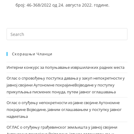
број: 46-368/2022 од 24. августа 2022. године.
Скорашњи Чланци
Интерни конкурс за попуњавање извршилачких радних места
Оглас о спровођењу поступка давања у закуп непокретности у
јавној својини Аутономне покрајинеВојводине у поступку
прикупљања писмених понуда, путем јавног оглашавања
Оглас о отуђењу непокретности из јавне својине Аутономне
покрајине Војводине, јавним оглашавањем у поступку јавног
надметања
ОГЛАС о отуђењу грађевинског земљишта у јавној својини