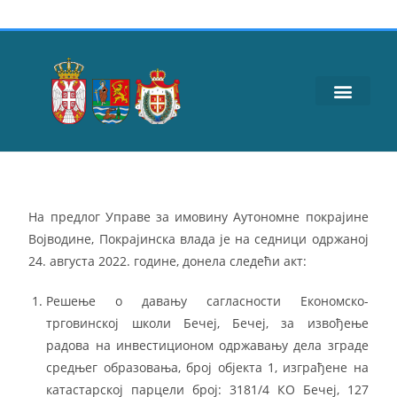
На предлог Управе за имовину Аутономне покрајине
Војводине, Покрајинска влада је на седници одржаној
24. августа 2022. године, донела следећи акт:
Решење о давању сагласности Економско-
трговинској школи Бечеј, Бечеј, за извођење
радова на инвестиционом одржавању дела зграде
средњег образовања, број објекта 1, изграђене на
катастарској парцели број: 3181/4 КО Бечеј, 127