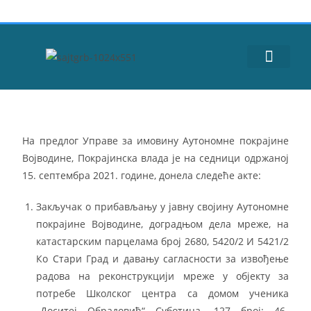
ЈАВНЕ НАБАВКЕ
На предлог Управе за имовину Аутономне покрајине
Војводине, Покрајинска влада је на седници одржаној
15. септембра 2021. године, донела следеће акте:
Закључак о прибављању у јавну својину Аутономне
покрајине Војводине, доградњом дела мреже, на
катастарским парцелама број 2680, 5420/2 И 5421/2
Ко Стари Град и давању сагласности за извођење
радова на реконструкцији мреже у објекту за
потребе Школског центра са домом ученика
„Доситеј Обрадовић“ Суботица, 127 број: 46-