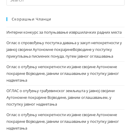
Скорашњи Чланци
Интерни конкурс за попуњавање извршилачких радних места
Оглас о спровођењу поступка давања у закуп непокретности у
јавној својини Аутономне покрајинеВојводине у поступку
прикупљања писмених понуда, путем јавног оглашавања
Оглас о отуђењу непокретности из јавне својине Аутономне
покрајине Војводине, јавним оглашавањем у поступку јавног
надметања
ОГЛАС о отуђењу грађевинског земљишта у јавној својини
Аутономне покрајине Војводине, јавним оглашавањем, у
поступку јавног надметања
Оглас о отуђењу непокретности из јавне својине Аутономне
покрајине Војводине, јавним оглашавањем у поступку јавног
надметања