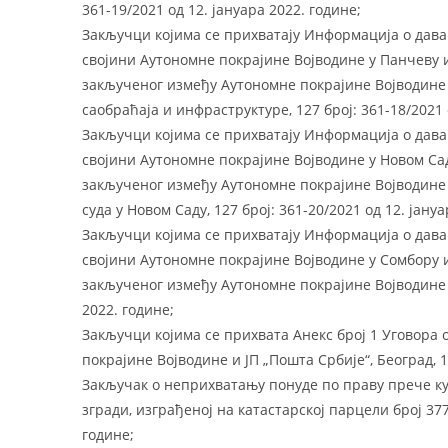
361-19/2021 од 12. јануара 2022. године;
Закључци којима се прихватају Информација о дава
својини Аутономне покрајине Војводине у Панчеву 
закљученог између Аутономне покрајине Војводине
саобраћаја и инфраструктуре, 127 број: 361-18/2021 
Закључци којима се прихватају Информација о дава
својини Аутономне покрајине Војводине у Новом Са
закљученог између Аутономне покрајине Војводине
суда у Новом Саду, 127 број: 361-20/2021 од 12. јануа
Закључци којима се прихватају Информација о дава
својини Аутономне покрајине Војводине у Сомбору 
закљученог између Аутономне покрајине Војводине и 
2022. године;
Закључци којима се прихвата Анекс број 1 Уговора 
покрајине Војводине и ЈП „Пошта Србије“, Београд, 12
Закључак о неприхватању понуде по праву прече ку
згради, изграђеној на катастарској парцели број 377
године;