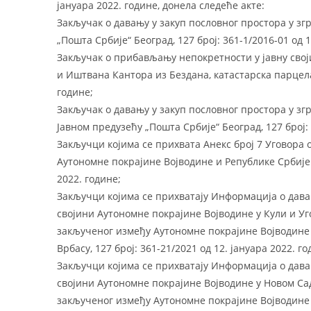
јануара 2022. године, донела следеће акте:
Закључак о давању у закуп пословног простора у зг
„Пошта Србије“ Београд, 127 број: 361-1/2016-01 од 1
Закључак о прибављању непокретности у јавну сво
и Иштвана Кантора из Бездана, катастарска парцела б
године;
Закључак о давању у закуп пословног простора у зг
Јавном предузећу „Пошта Србије“ Београд, 127 број: 
Закључци којима се прихвата Анекс број 7 Уговора
Аутономне покрајине Војводине и Републике Србије 
2022. године;
Закључци којима се прихватају Информација о дава
својини Аутономне покрајине Војводине у Кули и У
закљученог између Аутономне покрајине Војводине 
Врбасу, 127 број: 361-21/2021 од 12. јануара 2022. го
Закључци којима се прихватају Информација о дава
својини Аутономне покрајине Војводине у Новом Са
закљученог између Аутономне покрајине Војводине и