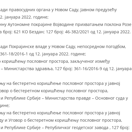
ради правосудних органа у Новом Саду, Јавном предузећу
2. јануара 2022. године;
јину Аутономне покрајине Војводине прихватањем поклона Розе
рој: 621 КО Бездан; 127 број: 46-382/2021 од 12. јануара 2022.
ради Покрајинске владе у Новом Саду, непосредном погодбом,
361-18/2016-1 од 12. јануара 2022. године;
 о коришћењу пословног простора, закљученог између
– Министарства здравља, 127 број: 361-16/2016-9 од 12. јануара
њу на бестеретно коришћење пословног простора у јавној
говор о бестеретном коришћењу пословног простора,
и Републике Србије – Министарства правде – Основног суда у
дине;
њу на бестеретно коришћење пословног простора у јавној
ду и Уговор о бестеретном коришћењу пословног простора,
 Републике Србије – Републичког геодетског завода , 127 број: