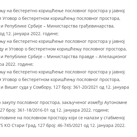
њу на бестеретно коришћење пословног простора у јавној
и Уговор о бестеретном коришћењу пословног простора,
 и Републике Србије – Министарства грађевинарства,
од 12. јануара 2022. године;
њу на бестеретно коришћење пословног простора у јавној
ду и Уговор о бестеретном коришћењу пословног простора,
 и Републике Србије – Министарства правде – Апелационог
ра 2022. године;
њу на бестеретно коришћење пословног простора у јавној
и Уговор о бестеретном коришћењу пословног простора,
Вишег суда у Сомбору, 127 број: 361-20/2021 од 12. јануара
о закупу пословног простора, закљученог између Аутономне
7 број: 361-18/2016-01 од 12. јануара 2022. године;
повине на пословном простору који се налази у стабменој
5 КО Стари Град, 127 број: 46-745/2021 од 12. јануара 2022.