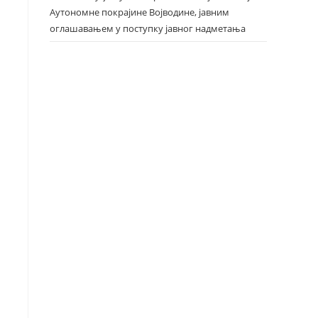
Аутономне покрајине Војводине, јавним
оглашавањем у поступку јавног надметања