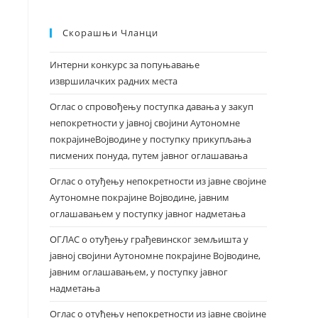
Скорашњи Чланци
Интерни конкурс за попуњавање
извршилачких радних места
Оглас о спровођењу поступка давања у закуп
непокретности у јавној својини Аутономне
покрајинеВојводине у поступку прикупљања
писмених понуда, путем јавног оглашавања
Оглас о отуђењу непокретности из јавне својине
Аутономне покрајине Војводине, јавним
оглашавањем у поступку јавног надметања
ОГЛАС о отуђењу грађевинског земљишта у
јавној својини Аутономне покрајине Војводине,
јавним оглашавањем, у поступку јавног
надметања
Оглас о отуђењу непокретности из јавне својине