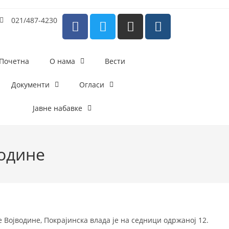
021/487-4230
Почетна
О нама
Вести
Документи
Огласи
Јавне набавке
године
Војводине, Покрајинска влада је на седници одржаној 12.