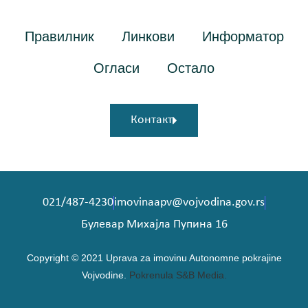
Правилник
Линкови
Информатор
Огласи
Остало
Контакт
021/487-4230
imovinaapv@vojvodina.gov.rs
Булeвар Михајла Пупина 16
Copyright © 2021 Uprava za imovinu Autonomne pokrajine
Vojvodine.
Pokrenula S&B Media.