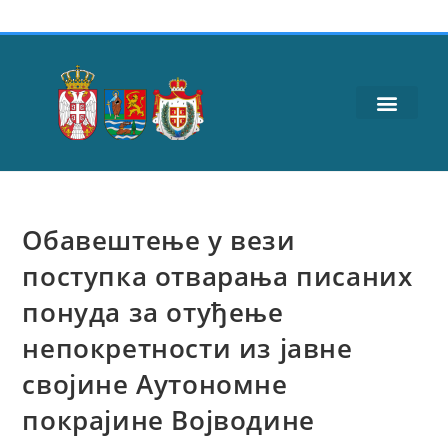
Обавештење у вези
поступка отварања писаних
понуда за отуђење
непокретности из јавне
својине Аутономне
покрајине Војводине