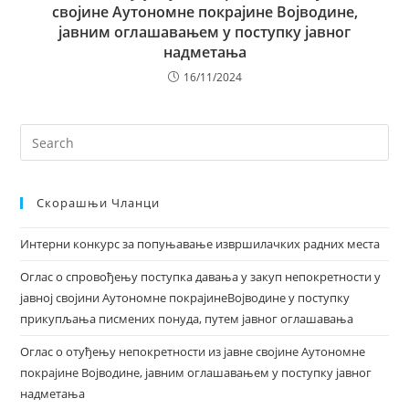
својине Аутономне покрајине Војводине,
јавним оглашавањем у поступку јавног
надметања
16/11/2024
Скорашњи Чланци
Интерни конкурс за попуњавање извршилачких радних места
Оглас о спровођењу поступка давања у закуп непокретности у
јавној својини Аутономне покрајинеВојводине у поступку
прикупљања писмених понуда, путем јавног оглашавања
Оглас о отуђењу непокретности из јавне својине Аутономне
покрајине Војводине, јавним оглашавањем у поступку јавног
надметања