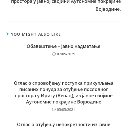
простора у јавној својини Аутономне покрајине
Војводине
.
YOU MIGHT ALSO LIKE
Обавештење – јавно надметање
07/05/2025
Oглас о спровођењу поступка прикупљања
писаних понуда за отуђење пословног
простора у Иригу (Венац), из јавне својине
Аутономне покрајине Војводине
05/05/2021
Оглас о отуђењу непокретности из јавне