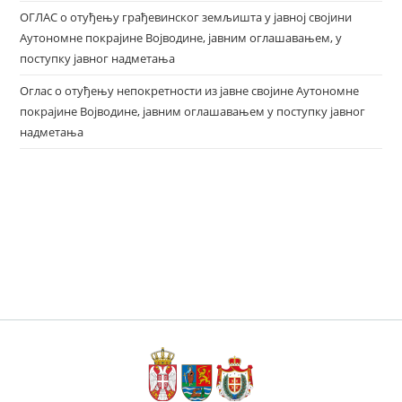
ОГЛАС о отуђењу грађевинског земљишта у јавној својини
Аутономне покрајине Војводине, јавним оглашавањем, у
поступку јавног надметања
Оглас о отуђењу непокретности из јавне својине Аутономне
покрајине Војводине, јавним оглашавањем у поступку јавног
надметања