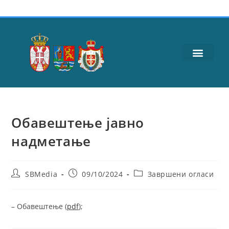
Обавештење јавнo
надметање
SBMedia
09/10/2024
Завршени огласи
– Обавештење (
pdf
);