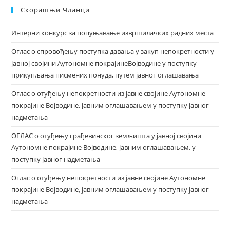
Скорашњи Чланци
Интерни конкурс за попуњавање извршилачких радних места
Оглас о спровођењу поступка давања у закуп непокретности у
јавној својини Аутономне покрајинеВојводине у поступку
прикупљања писмених понуда, путем јавног оглашавања
Оглас о отуђењу непокретности из јавне својине Аутономне
покрајине Војводине, јавним оглашавањем у поступку јавног
надметања
ОГЛАС о отуђењу грађевинског земљишта у јавној својини
Аутономне покрајине Војводине, јавним оглашавањем, у
поступку јавног надметања
Оглас о отуђењу непокретности из јавне својине Аутономне
покрајине Војводине, јавним оглашавањем у поступку јавног
надметања