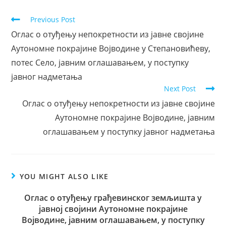
Previous Post
Оглас о отуђењу непокретности из јавне својине
Аутономне покрајине Војводине у Степановићеву,
потес Село, јавним оглашавањем, у поступку
јавног надметања
Next Post
Оглас о отуђењу непокретности из јавне својине
Аутономне покрајине Војводине, јавним
оглашавањем у поступку јавног надметања
YOU MIGHT ALSO LIKE
Оглас о отуђењу грађевинског земљишта у
јавној својини Аутономне покрајине
Војводине, јавним оглашавањем, у поступку