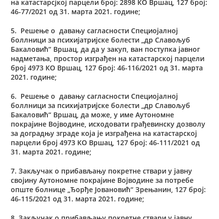
на катастарсјкој парцели број: 2898 КО Вршац, 127 број:
46-77/2021 од 31. марта 2021. године;
5. Решење o давању сагласности Специојалној
боллници за психијатријске болести „др Славољуб
Бакаловић“ Вршац, да да у закуп, ван поступка јавног
надметања, простор изграђен на катастарској парцели
број 4973 КО Вршац, 127 број: 46-116/2021 од 31. марта
2021. године;
6. Решење o давању сагласности Специојалној
боллници за психијатријске болести „др Славољуб
Бакаловић“ Вршац, да може, у име Аутономне
покрајине Војводине, исходовати грађевинску дозволу
за доградњу зграде која је изграђена на катастарској
парцели број 4973 КО Вршац, 127 број: 46-111/2021 од
31. марта 2021. године;
7. Закључак о прибављању покретне ствари у јавну
својину Аутономне покрајине Војводине за потребе
опште болнице „Ђорђе Јовановић“ Зрењанин, 127 број:
46-115/2021 од 31. марта 2021. године;
8. Закључак о прибављању покретне ствари у јавну