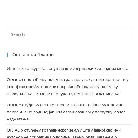
Скорашњи Чланци
Интерни конкурс за попуњавање извршилачких радних места
Оглас о спровођењу поступка давања у закуп непокретности у
јавној својини Аутономне покрајинеВојводине у поступку
прикупљања писмених понуда, путем јавног оглашавања
Оглас о отуђењу непокретности из јавне својине Аутономне
покрајине Војводине, јавним оглашавањем у поступку јавног
надметања
ОГЛАС о отуђењу грађевинског земљишта у јавној својини
Аутономне покрајине Војводине, јавним оглашавањем, у