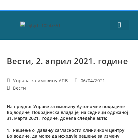
ЈАВНЕ НАБАВКЕ
Вести, 2. април 2021. године
Управа за имовину АПВ
06/04/2021
Вести
На предлог Управе за имовину Аутономне покрајине
Војводине, Покрајинска влада је, на седници одржаној
31. марта 2021. године, донела следеће акте:
1. Решење o давању сагласности Клиничком центру
Војводине, да може да исходује решење за измену