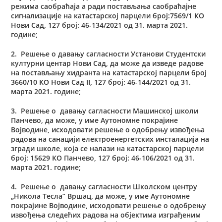
режима саобраћаја а ради постављања саобраћајне
сигнализације на катастарској парцели број:7569/1 КО
Нови Сад, 127 број: 46-134/2021 од 31. марта 2021.
године;
2. Решење o давању сагласности Установи Студентски
културни центар Нови Сад, да може да изведе радове
на постављању хидранта на катастарској парцели број
3660/10 КО Нови Сад II, 127 број: 46-144/2021 од 31.
марта 2021. године;
3. Решење o давању сагласности Машинској школи
Панчево, да може, у име Аутономне покрајине
Војводине, исходовати решење о одобрењу извођења
радова на санацији електроенергетских инсталација на
згради школе, која се налази на катастарској парцели
број: 15629 КО Панчево, 127 број: 46-106/2021 од 31.
марта 2021. године;
4. Решење o давању сагласности Школском центру
„Никола Тесла“ Вршац, да може, у име Аутономне
покрајине Војводине, исходовати решење о одобрењу
извођења следећих радова на објектима изграђеним