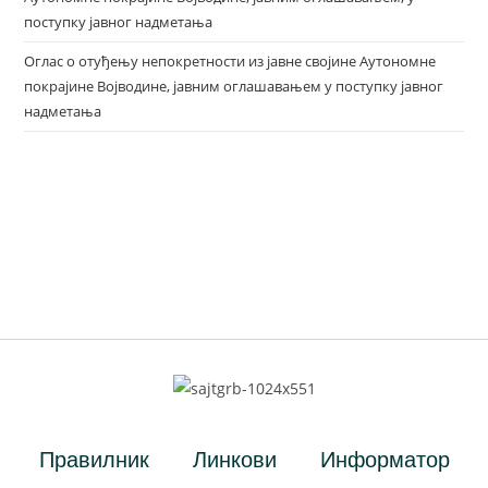
поступку јавног надметања
Оглас о отуђењу непокретности из јавне својине Аутономне
покрајине Војводине, јавним оглашавањем у поступку јавног
надметања
Правилник
Линкови
Информатор